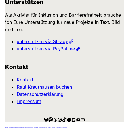
Unterstützen
Als Aktivist für Inklusion und Barrierefreiheit brauche
ich Eure Unterstützung für neue Projekte in Text, Bild
und Ton:
unterstützen via Steady
unterstützen via PayPal.me
Kontakt
Kontakt
Raul Krauthausen buchen
Datenschutzerklärung
Impressum
Bluesky
Mastodon
Threads
Instagram
TikTok
Facebook
LinkedIn
YouTube
E-Mail
Manual für Inklusion in Deutschland: Barrierefreiheit leben ohne Alternative – mit Krauthausens Prinzipien auch für Schornsteinfeger Manuel