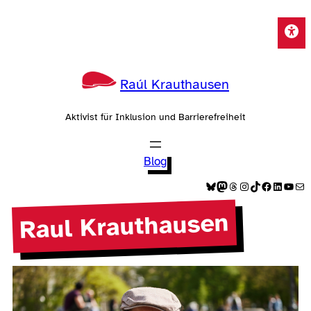
Zum
Inhalt
springen
Raúl Krauthausen
Aktivist für Inklusion und Barrierefreiheit
Blog
Bluesky
Mastodon
Threads
Instagram
TikTok
Facebook
LinkedIn
YouTube
E-Mail
Raul Krauthausen