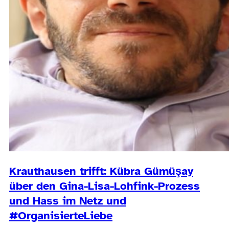
Krauthausen trifft: Kübra Gümüşay
über den Gina-Lisa-Lohfink-Prozess
und Hass im Netz und
#OrganisierteLiebe