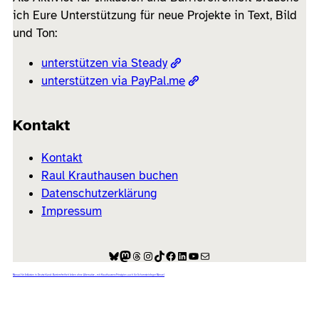
ich Eure Unterstützung für neue Projekte in Text, Bild
und Ton:
unterstützen via Steady
unterstützen via PayPal.me
Kontakt
Kontakt
Raul Krauthausen buchen
Datenschutzerklärung
Impressum
Bluesky
Mastodon
Threads
Instagram
TikTok
Facebook
LinkedIn
YouTube
E-Mail
Manual für Inklusion in Deutschland: Barrierefreiheit leben ohne Alternative – mit Krauthausens Prinzipien auch für Schornsteinfeger Manuel