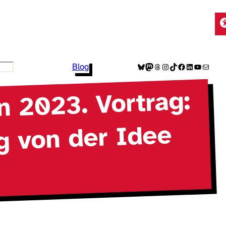
Bluesky
Mastodon
Threads
Instagram
TikTok
Facebook
LinkedIn
YouTube
E-Mail
Blog
 2023. Vortrag:
g von der Idee