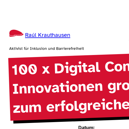
Zum
Inhalt
springen
Raúl Krauthausen
Aktivist für Inklusion und Barrierefreiheit
100 x Digital Co
Innovationen gr
zum erfolgreiche
Datum: