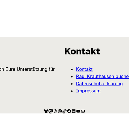
Kontakt
ich Eure Unterstützung für
Kontakt
Raul Krauthausen buche
Datenschutzerklärung
Impressum
Bluesky
Mastodon
Threads
Instagram
TikTok
Facebook
LinkedIn
YouTube
E-Mail