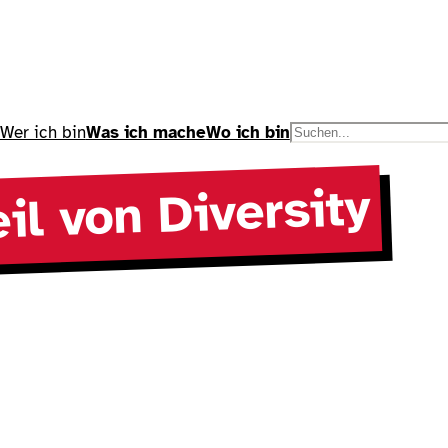
Wer ich bin
Was ich mache
Wo ich bin
S
u
c
eil von Diversity
h
e
n