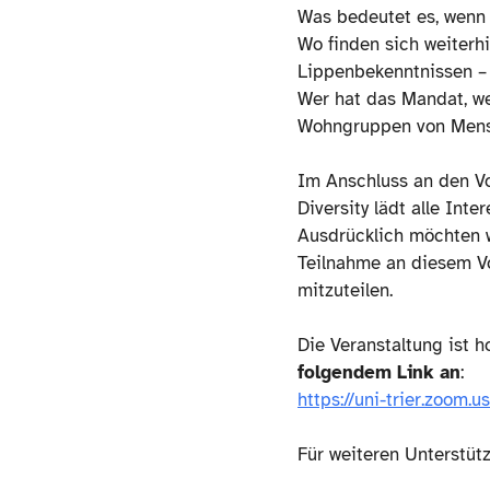
Was bedeutet es, wenn D
Wo finden sich weiterh
Lippenbekenntnissen –
Wer hat das Mandat, w
Wohngruppen von Mensc
Im Anschluss an den V
Diversity lädt alle Inte
Ausdrücklich möchten 
Teilnahme an diesem Vo
mitzuteilen.
Die Veranstaltung ist h
folgendem Link an
:
https://uni-trier.zo
Für weiteren Unterstüt