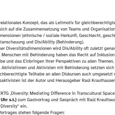
 relationales Konzept, das als Leitmotiv für gleichberechtigt
 sich auf die Zusammensetzung von Teams und Organisatione
ensionen (ethnische / soziale Herkunft, Geschlecht, geschl
ltanschauung und Dis/Ability (Behinderung).
er Diversitätsdimensionen wird Dis/Ability oft zuletzt gena
t. Menschen mit Behinderung haben das Recht auf Inklusion
abe und das Einbringen ihrer Perspektiven zu allen Themen,
Aktivistinnen und Aktivisten mit Behinderung setzten sich 
ichberechtigte Teilhabe an allen Diskursen auch umgesetzt w
saktivisten ist der Autor und Herausgeber Raúl Krauthausen
RTG ‚Diversity: Mediating Difference in Transcultural Spac
Uhr s.t.)
zum Gastvortrag und Gespräch mit Raúl Krautha
 Diversity“ ein.
Vortrages stehen folgende Fragen: