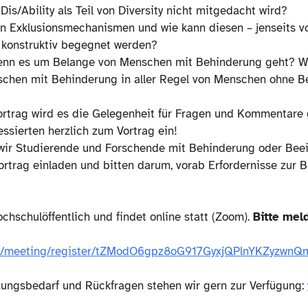
is/Ability als Teil von Diversity nicht mitgedacht wird?
in Exklusionsmechanismen und wie kann diesen – jenseits v
 konstruktiv begegnet werden?
enn es um Belange von Menschen mit Behinderung geht? W
hen mit Behinderung in aller Regel von Menschen ohne Be
ortrag wird es die Gelegenheit für Fragen und Kommentare
ressierten herzlich zum Vortrag ein!
wir Studierende und Forschende mit Behinderung oder Beei
rtrag einladen und bitten darum, vorab Erfordernisse zur Ba
ochschulöffentlich und findet online statt (Zoom).
Bitte mel
om.us/meeting/register/tZModO6gpz8oG917GyxjQPlnYKZyzwn
zungsbedarf und Rückfragen stehen wir gern zur Verfügung: