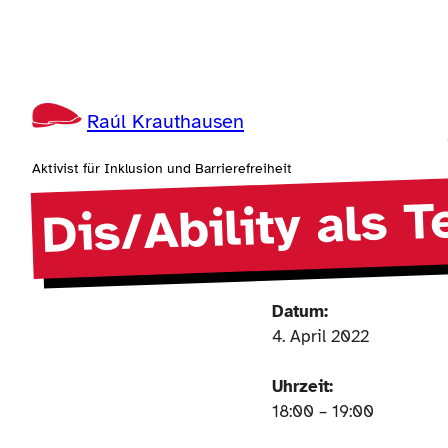
Zum
Inhalt
springen
Raúl Krauthausen
Aktivist für Inklusion und Barrierefreiheit
Dis/Ability als T
Datum:
4. April 2022
Uhrzeit:
18:00 – 19:00