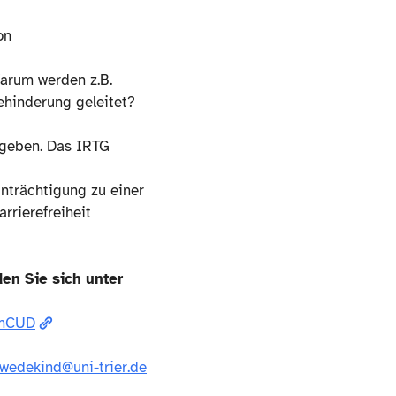
on
arum werden z.B.
hinderung geleitet?
 geben. Das IRTG
nträchtigung zu einer
rrierefreiheit
den Sie sich unter
QmCUD
wedekind@uni-trier.de