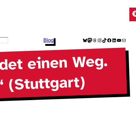
Bluesky
Mastodon
Threads
Instagram
TikTok
Facebook
LinkedIn
YouTube
E-Mail
Blog
ndet einen Weg.
“ (Stuttgart)