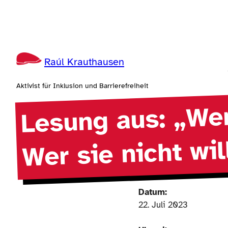
Zum
Inhalt
springen
Raúl Krauthausen
Aktivist für Inklusion und Barrierefreiheit
Lesung aus: „Wer
Wer sie nicht wil
Datum:
22. Juli 2023