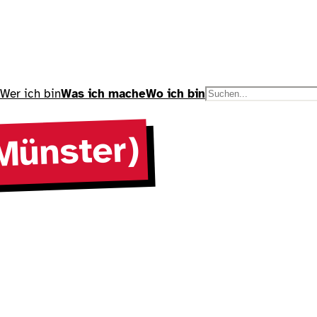
Wer ich bin
Was ich mache
Wo ich bin
S
u
c
Münster)
h
e
n