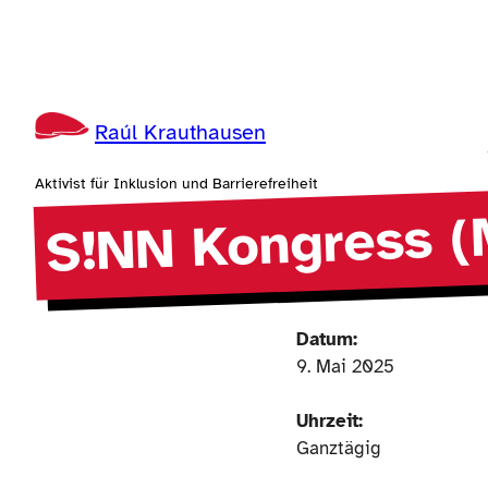
Zum
Inhalt
springen
Raúl Krauthausen
Aktivist für Inklusion und Barrierefreiheit
S!NN Kongress (
Datum:
9. Mai 2025
Uhrzeit:
Ganztägig