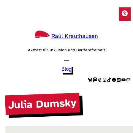
Zum
Inhalt
springen
Raúl Krauthausen
Aktivist für Inklusion und Barrierefreiheit
Blog
Bluesky
Mastodon
Threads
Instagram
TikTok
Facebook
LinkedIn
YouTube
E-Mail
Julia Dumsky