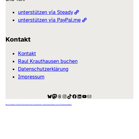
unterstützen via Steady
unterstützen via PayPal.me
Kontakt
Kontakt
Raul Krauthausen buchen
Datenschutzerklärung
Impressum
Bluesky
Mastodon
Threads
Instagram
TikTok
Facebook
LinkedIn
YouTube
E-Mail
Manual für Inklusion in Deutschland: Barrierefreiheit leben ohne Alternative – mit Krauthausens Prinzipien auch für Schornsteinfeger Manuel