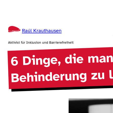
Zum
Inhalt
springen
Raúl Krauthausen
Aktivist für Inklusion und Barrierefreiheit
6 Dinge, die man 
Behinderung zu 