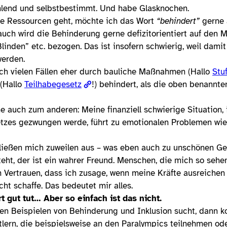
fühlend und selbstbestimmt. Und habe Glasknochen.
e Ressourcen geht, möchte ich das Wort
“behindert”
gerne 
ch wird die Behinderung gerne defizitorientiert auf den 
“Blinden” etc. bezogen. Das ist insofern schwierig, weil dam
erden.
 ich vielen Fällen eher durch bauliche Maßnahmen (Hallo
Stu
 (Hallo
Teilhabegesetz
!) behindert, als die oben benannte
e auch zum anderen: Meine finanziell schwierige Situation, 
tzes gezwungen werde, führt zu emotionalen Problemen wie
ießen mich zuweilen aus – was eben auch zu unschönen Gef
teht, der ist ein wahrer Freund. Menschen, die mich so sehe
 Vertrauen, dass ich zusage, wenn meine Kräfte ausreichen 
ht schaffe. Das bedeutet mir alles.
t gut tut… Aber so einfach ist das nicht.
en Beispielen von Behinderung und Inklusion sucht, dann 
lern, die beispielsweise an den Paralympics teilnehmen ode