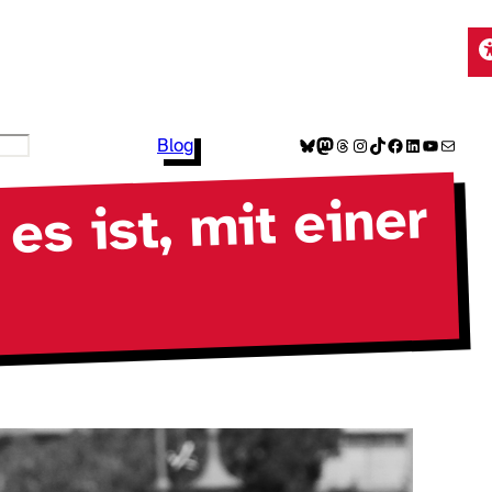
Bluesky
Mastodon
Threads
Instagram
TikTok
Facebook
LinkedIn
YouTube
E-Mail
Blog
es ist, mit einer