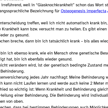
r irreführend, weil in “Glasknochkrankheit” schon das Wort st
gangssprachliche Bezeichnung für
Osteogenesis imperfecta
terscheidung treffen, weil ich nicht automatisch krank bin, 
 Krankheit kann bzw. versucht man zu heilen. Es gibt einen
ieder zu gesund.
hen breche, dann bin ich tatsächlich krank – bis alles wiede
– bin ich ebenso krank, wie ein Mensch ohne genetische Bes
igt hat, bin ich ebenfalls wieder gesund.
nicht verändern wird, ist der genetisch bedingte Zustand 
 Behinderung.
enversicherung jedes Jahr nachfragt: Meine Behinderung w
Ich kann nicht Laufen lernen und werde auch keine 2 Meter 
ied so wichtig ist: Wenn Krankheit und Behinderung gleich
Heilung einer Behinderung. Die Behinderung wird indivduali
men von oben.
rechen, dass bei bestimmen Behinderungen auch Möglichkei