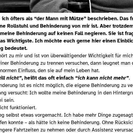
 ich öfters als “der Mann mit Mütze” beschrieben. Das fr
e Rollstuhl und Behinderung von mir ist. Aber trotzde
eine Behinderung auf keinen Fall negieren. Sie ist frag
as Wichtigste. Ich möchte euch gerne hier einen Einbli
g bedeutet.
rt zu mir und ist von überwältigender Wichtigkeit für mic
ner Behinderung zu trennen versuchen, dann leugnet man d
ormen Einfluss, den sie auf mein Leben hat.
ill nicht”
, heißt das oft einfach
“ich kann nicht mehr”
.
derung ist es nicht möglich, die eigene Behinderung zu ve
lang versucht: Ich wollte meine Behinderung in den Hinterg
i sein.
cht funktioniert.
eg selbst etwas vorgemacht. Ich habe mehr Dinge zugesagt, 
fen konnte – als hätte ich keine Behinderung. Ohne Rücksi
ängere Fahrtzeiten zu nehmen oder durch Assistenz verursa