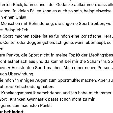
ilterten Blick, kann schnell der Gedanke aufkommen, dass a
hen. In vielen Fällen kann es auch so sein, beispielsweise i
 einen Unfall.
e Menschen mit Behinderung, die ungerne Sport treiben, weil
s Beispiel: Ich.
t Sport machen sollte, ist es für mich eine logistische Hera
ess-Center oder Joggen gehen. Ich gehe, wenn überhaupt, s
n.
ere Punkte, die Sport nicht in meine Top10 der Lieblingsbes
nicht ästhetisch aus und da kommt bei mir die Scham ins Spi
einer Assistenten Sport machen. Mich einer neuen Person z
 auch Überwindung.
die mich in einigen Augen zum Sportmuffel machen. Aber a
uf freie Entscheidung haben.
s Krankengymnastik verschrieben und ich habe mich immer 
Wort _Kranken_Gymnastik passt schon nicht zu mir.
gerne zum nächsten Punkt:
ur behindert.