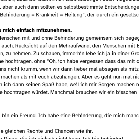
 aber auch dann sollten es selbstbestimmte Entscheidunge
Behinderung = Krankheit = Heilung”, der durch ein gesellsc
ls mich einfach mitzunehmen.
s Menschen mit und ohne Behinderung gemeinsam sich begeg
ch auch, Rücksicht auf den Mehraufwand, den Menschen mit
, zu nehmen. Zu schauen, immerhin lebe ich ja in einer Gro
hne hochtragen, ohne “Oh, ich habe vergessen dass das mit d
 uns nicht krumm, wenn wir dann lieber mal absagen als mit
r machen als mit euch abzuhängen. Aber es geht nun mal ni
n ich dann keinen Spaß habe, weil ich mir Sorgen machen m
ppe hochtragen würdet. Manchmal brauchen wir ein bissche
Ich bin ein Freund. Ich habe eine Behinderung, die mich man
die gleichen Rechte und Chancen wie ihr.
 Dinge, die ich einfach nicht kann. Ich bin behindert.