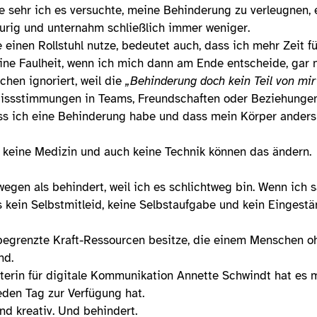
e sehr ich es versuchte, meine Behinderung zu verleugnen, e
raurig und unternahm schließlich immer weniger.
 einen Rollstuhl nutze, bedeutet auch, dass ich mehr Zeit f
eine Faulheit, wenn ich mich dann am Ende entscheide, gar
hen ignoriert, weil die
„Behinderung doch kein Teil von mir
Missstimmungen in Teams, Freundschaften oder Beziehungen 
ss ich eine Behinderung habe und dass mein Körper anders f
e, keine Medizin und auch keine Technik können das ändern.
wegen als behindert, weil ich es schlichtweg bin. Wenn ich
as kein Selbstmitleid, keine Selbstaufgabe und kein Eingest
 begrenzte Kraft-Ressourcen besitze, die einem Menschen 
nd.
terin für digitale Kommunikation Annette Schwindt hat es m
jeden Tag zur Verfügung hat.
und kreativ. Und behindert.