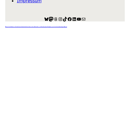
Impressum
Bluesky
Mastodon
Threads
Instagram
TikTok
Facebook
LinkedIn
YouTube
E-Mail
Manual für Inklusion in Deutschland: Barrierefreiheit leben ohne Alternative – mit Krauthausens Prinzipien auch für Schornsteinfeger Manuel