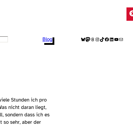
Bluesky
Mastodon
Threads
Instagram
TikTok
Facebook
LinkedIn
YouTube
E-Mail
Blog
viele Stunden ich pro
as nicht daran liegt,
l, sondern dass ich es
t so sehr, aber der