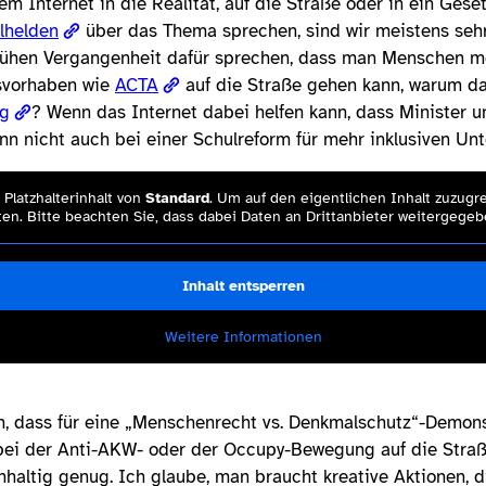
 Internet in die Realität, auf die Straße oder in ein Geset
lhelden
über das Thema sprechen, sind wir meistens sehr 
 frühen Vergangenheit dafür sprechen, dass man Menschen m
svorhaben wie
ACTA
auf die Straße gehen kann, warum da
ng
? Wenn das Internet dabei helfen kann, dass Minister
nn nicht auch bei einer Schulreform für mehr inklusiven Unt
Platzhalterinhalt von
Standard
. Um auf den eigentlichen Inhalt zuzugre
en. Bitte beachten Sie, dass dabei Daten an Drittanbieter weitergege
Inhalt entsperren
Weitere Informationen
n, dass für eine „Menschenrecht vs. Denkmalschutz“-Demon
ei der Anti-AKW- oder der Occupy-Bewegung auf die Straße
hhaltig genug. Ich glaube, man braucht kreative Aktionen, 