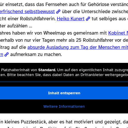
ür einsetzt, dass das Fernsehen auch für Gehörlose verstän
 erfrischend selbstbewusst
über die Unterschiede zwisch
ht einer Rollstuhlfahrerin.
Heiko Kunert
tut selbiges aus 
ter aufzählen …
Jahres haben wir von Wheelmap es gemeinsam mit
Kobinet 
rhalb von nur vier Tagen mehr als 25 Rollstuhlfahrer vor d
itrag auf die
absurde Ausladung zum Tag der Menschen mi
rn
aufmerksam zu machen.
Platzhalterinhalt von
Standard
. Um auf den eigentlichen Inhalt zuzugre
en. Bitte beachten Sie, dass dabei Daten an Drittanbieter weitergege
Inhalt entsperren
Weitere Informationen
in kleines Puzzlestück, aber es hat motiviert und gezeigt, 