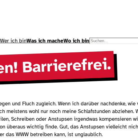
Wer ich bin
Was ich mache
Wo ich bin
S
u
c
n! Barrierefrei.
h
e
n
 Segen und Fluch zugleich. Wenn ich darüber nachdenke, wie 
ich meistens wohl nur noch meine Schlafstunden abziehen. W
ailen, Schreiben oder Anstupsen irgendwas kompensieren wil
 überaus wichtig finde. Gut, das Anstupsen vielleicht nich
r das WWW betreiben kann, ist unglaublich.