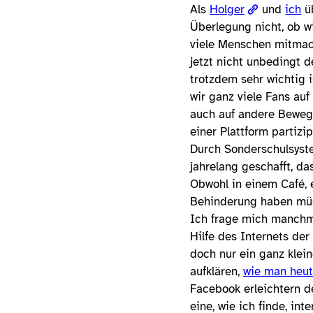
Als
Holger
und
ich
üb
Überlegung nicht, ob wi
viele Menschen mitmac
jetzt nicht unbedingt d
trotzdem sehr wichtig is
wir ganz viele Fans auf
auch auf andere Bewegu
einer Plattform partiz
Durch Sonderschulsyste
jahrelang geschafft, d
Obwohl in einem Café, 
Behinderung haben müs
Ich frage mich manchmal
Hilfe des Internets d
doch nur ein ganz klei
aufklären,
wie man heut
Facebook erleichtern d
eine, wie ich finde, in