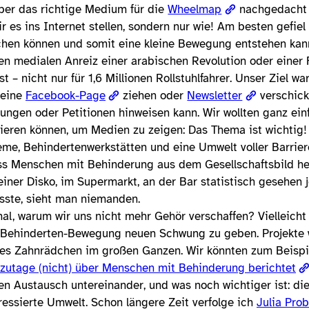
er das richtige Medium für die
Wheelmap
nachgedacht 
r es ins Internet stellen, sondern nur wie! Am besten gefiel
hen können und somit eine kleine Bewegung entstehen kann
en medialen Anreiz einer arabischen Revolution oder einer F
t – nicht nur für 1,6 Millionen Rollstuhlfahrer. Unser Ziel w
 eine
Facebook-Page
ziehen oder
Newsletter
verschick
ngen oder Petitionen hinweisen kann. Wir wollten ganz ei
ipieren können, um Medien zu zeigen: Das Thema ist wichtig!
me, Behindertenwerkstätten und eine Umwelt voller Barrie
ass Menschen mit Behinderung aus dem Gesellschaftsbild h
einer Disko, im Supermarkt, an der Bar statistisch gesehen 
ste, sieht man niemanden.
, warum wir uns nicht mehr Gehör verschaffen? Vielleicht i
er Behinderten-Bewegung neuen Schwung zu geben. Projekte
nes Zahnrädchen im großen Ganzen. Wir könnten zum Beispi
zutage (nicht) über Menschen mit Behinderung berichtet
en Austausch untereinander, und was noch wichtiger ist: d
teressierte Umwelt. Schon längere Zeit verfolge ich
Julia Prob