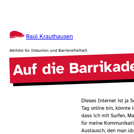
Zum
Inhalt
springen
Raúl Krauthausen
Aktivist für Inklusion und Barrierefreiheit
Auf die Barrikade
Dieses Internet ist ja
Tag online bin, könnte 
dass ich mit Surfen, M
für meine Kommunikation
Austausch, den man übe