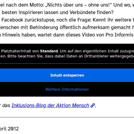
i nach dem Motto: „Nichts über uns – ohne uns!“ Und wo, w
besten inspirieren lassen und Verbündete finden?
 Facebook zurückstupse, noch die Frage: Kennt ihr weitere t
Menschen mit Behinderung öffentlich aufmerksam gemacht 
len Hinweis haben, wartet dann dieses Video von Pro Informis
Platzhalterinhalt von
Standard
. Um auf den eigentlichen Inhalt zuzugre
en. Bitte beachten Sie, dass dabei Daten an Drittanbieter weitergege
Inhalt entsperren
Weitere Informationen
ür das
Inklusions-Blog der Aktion Mensch
.
pril 2012