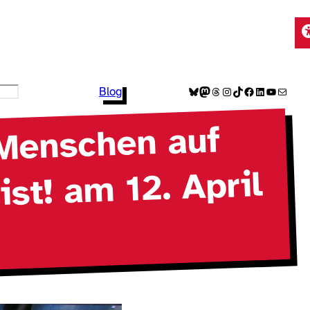
Bluesky
Mastodon
Threads
Instagram
TikTok
Facebook
LinkedIn
YouTube
E-Mail
Blog
 Menschen auf
st! am 12. April