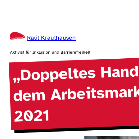
Zum
Inhalt
springen
Raúl Krauthausen
Aktivist für Inklusion und Barrierefreiheit
„Doppeltes Hand
dem Arbeitsmarkt
2021