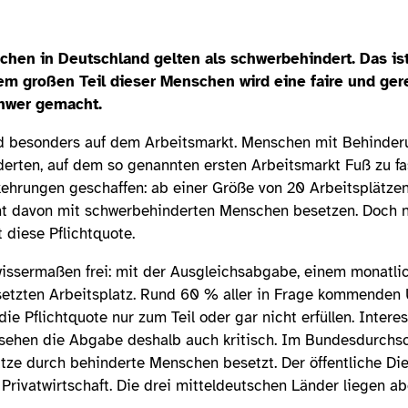
chen in Deutschland gelten als schwerbehindert. Das ist
em großen Teil dieser Menschen wird eine faire und ger
hwer gemacht.
nd besonders auf dem Arbeitsmarkt. Menschen mit Behinder
nderten, auf dem so genannten ersten Arbeitsmarkt Fuß zu fa
kehrungen geschaffen: ab einer Größe von 20 Arbeitsplätz
zent davon mit schwerbehinderten Menschen besetzen. Doch n
 diese Pflichtquote.
wissermaßen frei: mit der Ausgleichsabgabe, einem monatlic
setzten Arbeitsplatz. Rund 60 % aller in Frage kommenden
die Pflichtquote nur zum Teil oder gar nicht erfüllen. Intere
ehen die Abgabe deshalb auch kritisch. Im Bundesdurchsch
ätze durch behinderte Menschen besetzt. Der öffentliche Die
e Privatwirtschaft. Die drei mitteldeutschen Länder liegen a