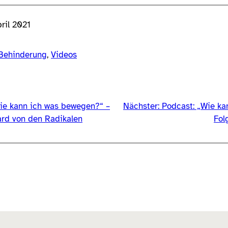
pril 2021
Behinderung
, 
Videos
ie kann ich was bewegen?“ –
Nächster:
Podcast: „Wie ka
ard von den Radikalen
Fol