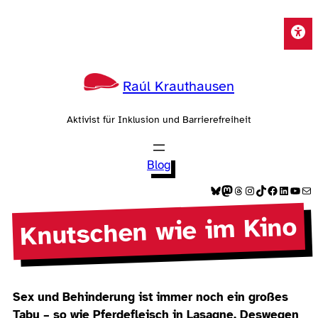
Zum
Inhalt
springen
Raúl Krauthausen
Aktivist für Inklusion und Barrierefreiheit
Blog
Bluesky
Mastodon
Threads
Instagram
TikTok
Facebook
LinkedIn
YouTube
E-Mail
Knutschen wie im Kino
Sex und Behinderung ist immer noch ein großes
Tabu – so wie Pferdefleisch in Lasagne. Deswegen