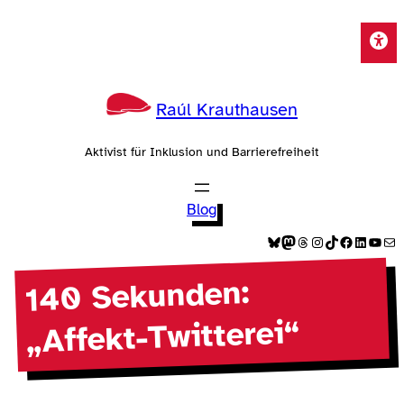
Zum
Inhalt
springen
Raúl Krauthausen
Aktivist für Inklusion und Barrierefreiheit
Blog
Bluesky
Mastodon
Threads
Instagram
TikTok
Facebook
LinkedIn
YouTube
E-Mail
140 Sekunden:
„Affekt-Twitterei“