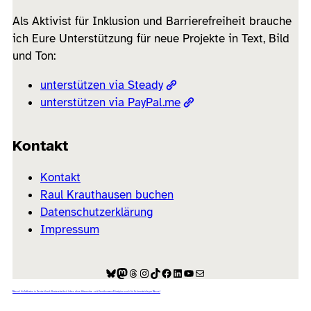
Als Aktivist für Inklusion und Barrierefreiheit brauche
ich Eure Unterstützung für neue Projekte in Text, Bild
und Ton:
unterstützen via Steady
unterstützen via PayPal.me
Kontakt
Kontakt
Raul Krauthausen buchen
Datenschutzerklärung
Impressum
Bluesky
Mastodon
Threads
Instagram
TikTok
Facebook
LinkedIn
YouTube
E-Mail
Manual für Inklusion in Deutschland: Barrierefreiheit leben ohne Alternative – mit Krauthausens Prinzipien auch für Schornsteinfeger Manuel