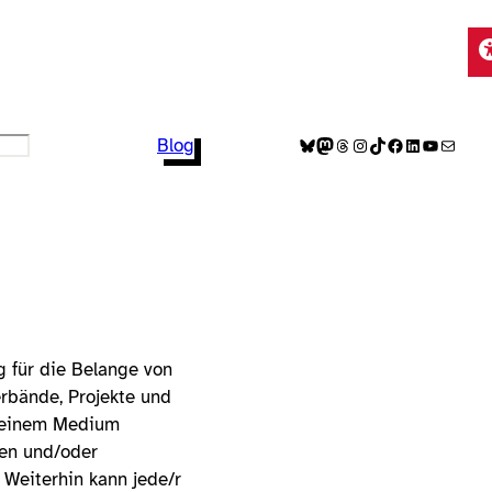
Bluesky
Mastodon
Threads
Instagram
TikTok
Facebook
LinkedIn
YouTube
E-Mail
Blog
g für die Belange von
rbände, Projekte und
in einem Medium
nen und/oder
 Weiterhin kann jede/r