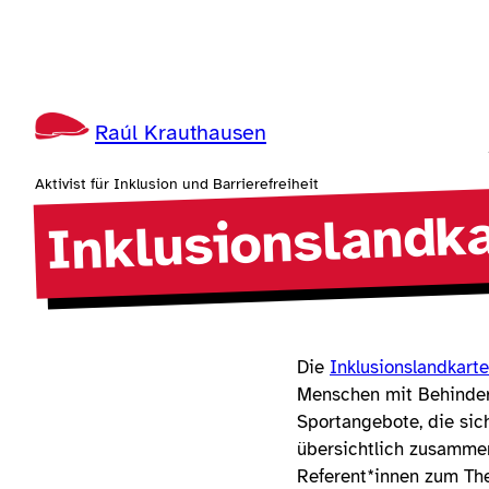
Zum
Inhalt
springen
Raúl Krauthausen
Aktivist für Inklusion und Barrierefreiheit
Inklusionslandk
Die
Inklusionslandkarte
Menschen mit Behinderu
Sportangebote, die sic
übersichtlich zusamme
Referent*innen zum The