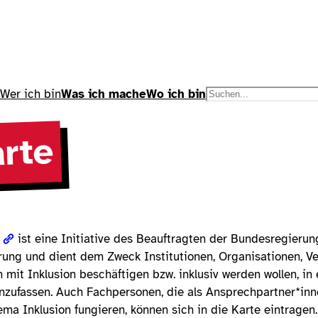
Wer ich bin
Was ich mache
Wo ich bin
S
u
c
arte
h
e
n
ist eine Initiative des Beauftragten der Bundesregierun
ng und dient dem Zweck Institutionen, Organisationen, Ve
h mit Inklusion beschäftigen bzw. inklusiv werden wollen, 
nzufassen. Auch Fachpersonen, die als Ansprechpartner*in
ma Inklusion fungieren, können sich in die Karte eintragen.