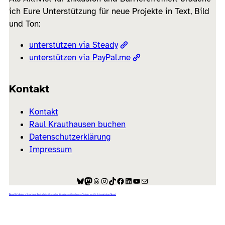
ich Eure Unterstützung für neue Projekte in Text, Bild
und Ton:
unterstützen via Steady
unterstützen via PayPal.me
Kontakt
Kontakt
Raul Krauthausen buchen
Datenschutzerklärung
Impressum
Bluesky
Mastodon
Threads
Instagram
TikTok
Facebook
LinkedIn
YouTube
E-Mail
Manual für Inklusion in Deutschland: Barrierefreiheit leben ohne Alternative – mit Krauthausens Prinzipien auch für Schornsteinfeger Manuel