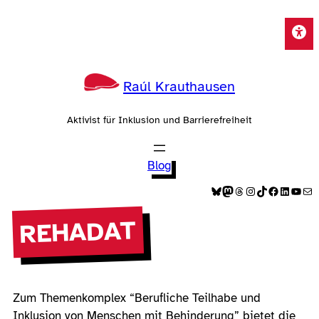
Zum
Inhalt
springen
Raúl Krauthausen
Aktivist für Inklusion und Barrierefreiheit
Blog
Bluesky
Mastodon
Threads
Instagram
TikTok
Facebook
LinkedIn
YouTube
E-Mail
REHADAT
Zum Themenkomplex “Berufliche Teilhabe und
Inklusion von Menschen mit Behinderung” bietet die