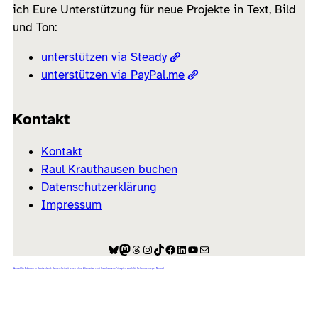
ich Eure Unterstützung für neue Projekte in Text, Bild
und Ton:
unterstützen via Steady
unterstützen via PayPal.me
Kontakt
Kontakt
Raul Krauthausen buchen
Datenschutzerklärung
Impressum
Bluesky
Mastodon
Threads
Instagram
TikTok
Facebook
LinkedIn
YouTube
E-Mail
Manual für Inklusion in Deutschland: Barrierefreiheit leben ohne Alternative – mit Krauthausens Prinzipien auch für Schornsteinfeger Manuel