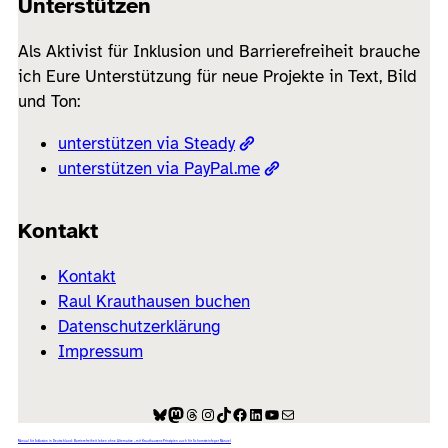
Unterstützen
Als Aktivist für Inklusion und Barrierefreiheit brauche
ich Eure Unterstützung für neue Projekte in Text, Bild
und Ton:
unterstützen via Steady
unterstützen via PayPal.me
Kontakt
Kontakt
Raul Krauthausen buchen
Datenschutzerklärung
Impressum
Bluesky
Mastodon
Threads
Instagram
TikTok
Facebook
LinkedIn
YouTube
E-Mail
Manual für Inklusion in Deutschland: Barrierefreiheit leben ohne Alternative – mit Krauthausens Prinzipien auch für Schornsteinfeger Manuel