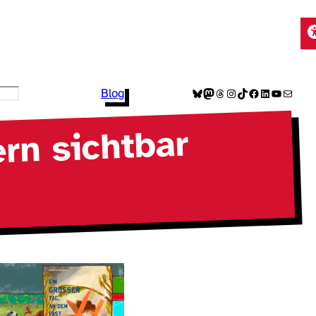
Bluesky
Mastodon
Threads
Instagram
TikTok
Facebook
LinkedIn
YouTube
E-Mail
Blog
rn sichtbar