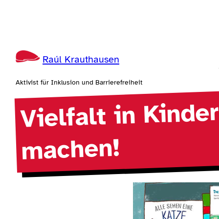
Zum
Inhalt
springen
Raúl Krauthausen
Aktivist für Inklusion und Barrierefreiheit
Vielfalt in Kind
machen!