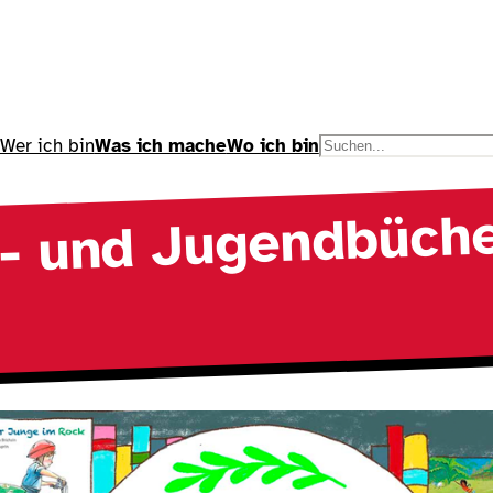
Wer ich bin
Was ich mache
Wo ich bin
S
u
er- und Jugendbüche
c
h
e
n