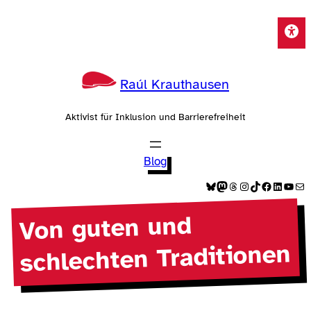
Zum
Inhalt
springen
Raúl Krauthausen
Aktivist für Inklusion und Barrierefreiheit
Blog
Bluesky
Mastodon
Threads
Instagram
TikTok
Facebook
LinkedIn
YouTube
E-Mail
Von guten und
schlechten Traditionen