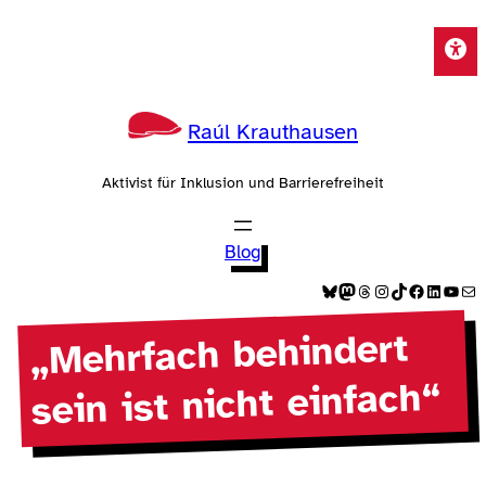
Zum
Inhalt
springen
Raúl Krauthausen
Aktivist für Inklusion und Barrierefreiheit
Blog
Bluesky
Mastodon
Threads
Instagram
TikTok
Facebook
LinkedIn
YouTube
E-Mail
„Mehrfach behindert
sein ist nicht einfach“