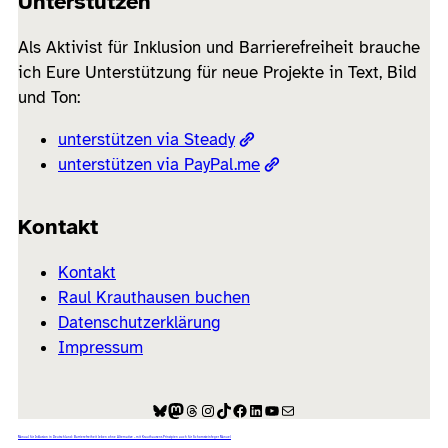
Unterstützen
Als Aktivist für Inklusion und Barrierefreiheit brauche
ich Eure Unterstützung für neue Projekte in Text, Bild
und Ton:
unterstützen via Steady
unterstützen via PayPal.me
Kontakt
Kontakt
Raul Krauthausen buchen
Datenschutzerklärung
Impressum
Bluesky
Mastodon
Threads
Instagram
TikTok
Facebook
LinkedIn
YouTube
E-Mail
Manual für Inklusion in Deutschland: Barrierefreiheit leben ohne Alternative – mit Krauthausens Prinzipien auch für Schornsteinfeger Manuel