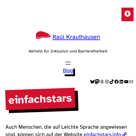
Zum
Inhalt
springen
Raúl Krauthausen
Aktivist für Inklusion und Barrierefreiheit
Blog
Bluesky
Mastodon
Threads
Instagram
TikTok
Facebook
LinkedIn
YouTube
E-Mail
einfachstars
Auch Menschen, die auf Leichte Sprache angewiesen
sind, können sich auf der Website
einfachstars.info