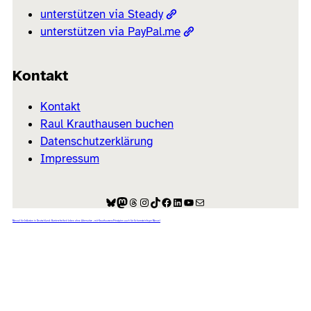
unterstützen via Steady
unterstützen via PayPal.me
Kontakt
Kontakt
Raul Krauthausen buchen
Datenschutzerklärung
Impressum
Bluesky
Mastodon
Threads
Instagram
TikTok
Facebook
LinkedIn
YouTube
E-Mail
Manual für Inklusion in Deutschland: Barrierefreiheit leben ohne Alternative – mit Krauthausens Prinzipien auch für Schornsteinfeger Manuel