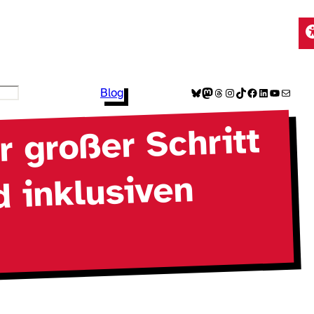
Bluesky
Mastodon
Threads
Instagram
TikTok
Facebook
LinkedIn
YouTube
E-Mail
Blog
r großer Schritt
d inklusiven