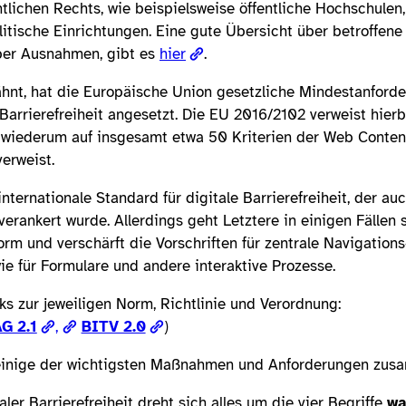
ntlichen Rechts, wie beispielsweise öffentliche Hochschule
litische Einrichtungen. Eine gute Übersicht über betroffene 
ber Ausnahmen, gibt es
hier
.
ähnt, hat die Europäische Union gesetzliche Mindestanford
Barrierefreiheit angesetzt. Die EU 2016/2102 verweist hierb
 wiederum auf insgesamt etwa 50 Kriterien der Web Content
verweist.
nternationale Standard für digitale Barrierefreiheit, der au
 verankert wurde. Allerdings geht Letztere in einigen Fällen 
m und verschärft die Vorschriften für zentrale Navigations
ie für Formulare und andere interaktive Prozesse.
nks zur jeweiligen Norm, Richtlinie und Verordnung:
G 2.1
,
BITV 2.0
)
inige der wichtigsten Maßnahmen und Anforderungen zus
er Barrierefreiheit dreht sich alles um die vier Begriffe
wa