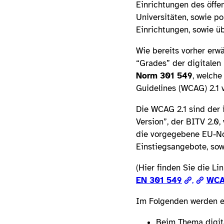
Einrichtungen des öffe
Universitäten, sowie po
Einrichtungen, sowie ü
Wie bereits vorher erw
“Grades” der digitalen 
Norm 301 549
, welche
Guidelines (WCAG) 2.1 
Die WCAG 2.1 sind der i
Version”, der BITV 2.0,
die vorgegebene EU-Nor
Einstiegsangebote, sow
(Hier finden Sie die Li
EN 301 549
,
WCA
Im Folgenden werden e
Beim Thema digital