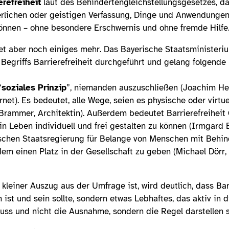
erefreiheit
laut des Behindertengleichstellungsgesetzes, da
rlichen oder geistigen Verfassung, Dinge und Anwendungen
önnen – ohne besondere Erschwernis und ohne fremde Hilfe
tet aber noch einiges mehr. Das Bayerische Staatsminister
 Begriffs Barrierefreiheit durchgeführt und gelang folgende 
“
soziales Prinzip
”, niemanden auszuschließen (Joachim Hell
ernet). Es bedeutet, alle Wege, seien es physische oder virtu
Brammer, Architektin). Außerdem bedeutet Barrierefreiheit
ein Leben individuell und frei gestalten zu können (Irmgard
schen Staatsregierung für Belange von Menschen mit Behin
em einen Platz in der Gesellschaft zu geben (Michael Dörr,
kleiner Auszug aus der Umfrage ist, wird deutlich, dass Barr
n ist und sein sollte, sondern etwas Lebhaftes, das aktiv in d
s und nicht die Ausnahme, sondern die Regel darstellen so