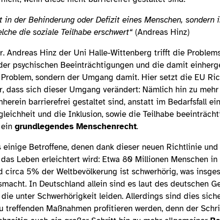
t in der Behinderung oder Defizit eines Menschen, sondern 
lche die soziale Teilhabe erschwert“
(Andreas Hinz)
Dr. Andreas Hinz der Uni Halle-Wittenberg trifft die Problem
oder psychischen Beeinträchtigungen und die damit einher
 Problem, sondern der Umgang damit. Hier setzt die EU Rich
r, dass sich dieser Umgang verändert: Nämlich hin zu mehr 
herein barrierefrei gestaltet sind, anstatt im Bedarfsfall ei
leichheit und die Inklusion, sowie die Teilhabe beeinträc
 ein
grundlegendes Menschenrecht
.
s einige Betroffene, denen dank dieser neuen Richtlinie un
as Leben erleichtert wird: Etwa 80 Millionen Menschen in 
 circa 5% der Weltbevölkerung ist schwerhörig, was insge
macht. In Deutschland allein sind es laut des deutschen 
die unter Schwerhörigkeit leiden. Allerdings sind dies siche
u treffenden Maßnahmen profitieren werden, denn der Schrit