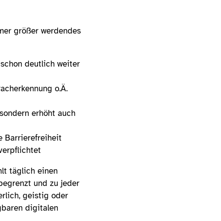
 immer größer werdendes
 schon deutlich weiter
racherkennung o.Ä.
 sondern erhöht auch
 Barrierefreiheit
 verpflichtet
lt täglich einen
begrenzt und zu jeder
rlich, geistig oder
gbaren digitalen