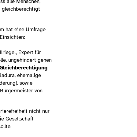
ss alle Menschen,
 gleichberechtigt
.
ium hat eine Umfrage
Einsichten:
riegel, Expert für
elle, ungehindert gehen
Gleichberechtigung
 Badura, ehemalige
derung), sowie
 Bürgermeister von
ierefreiheit nicht nur
ie Gesellschaft
llte.