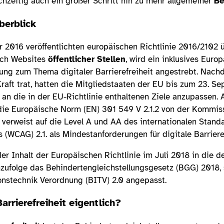
eichzeitig auch ein großer Schritt hin zu mehr allgemeiner
Be
berblick
 2016 veröffentlichten europäischen Richtlinie 2016/2102 ü
lich Websites
öffentlicher Stellen
, wird ein inklusives Europ
ung zum Thema digitaler Barrierefreiheit angestrebt. Nach
aft trat, hatten die Mitgliedstaaten der EU bis zum 23. Se
 an die in der EU-Richtlinie enthaltenen Ziele anzupassen. 
 die Europäische Norm (EN) 301 549 V 2.1.2 von der Kommis
e verweist auf die Level A und AA des internationalen Stan
s (WCAG) 2.1. als Mindestanforderungen für digitale Barriere
er Inhalt der Europäischen Richtlinie im Juli 2018 in die
ufolge das Behindertengleichstellungsgesetz (BGG) 2018, 
ionstechnik Verordnung (BITV) 2.0 angepasst.
Barrierefreiheit eigentlich?