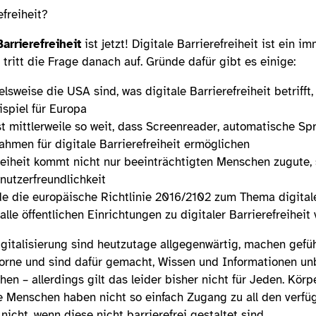
freiheit?
Barrierefreiheit
ist jetzt! Digitale Barrierefreiheit ist ein
tritt die Frage danach auf. Gründe dafür gibt es einige:
lsweise die USA sind, was digitale Barrierefreiheit betrifft,
ispiel für Europa
st mittlerweile so weit, dass Screenreader, automatische Sp
ahmen für digitale Barrierefreiheit ermöglichen
freiheit kommt nicht nur beeinträchtigten Menschen zugute,
nutzerfreundlichkeit
e die europäische Richtlinie 2016/2102 zum Thema digitale
 alle öffentlichen Einrichtungen zu digitaler Barrierefreiheit
gitalisierung sind heutzutage allgegenwärtig, machen gefüh
vorne und sind dafür gemacht, Wissen und Informationen un
en – allerdings gilt das leider bisher nicht für Jeden. Körpe
te Menschen haben nicht so einfach Zugang zu all den verfü
icht, wenn diese nicht barrierefrei gestaltet sind.