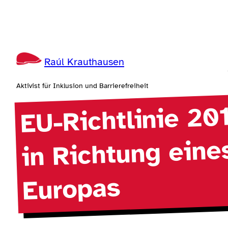
Zum
Inhalt
springen
Raúl Krauthausen
Aktivist für Inklusion und Barrierefreiheit
EU-Richtlinie 20
in Richtung eine
Europas