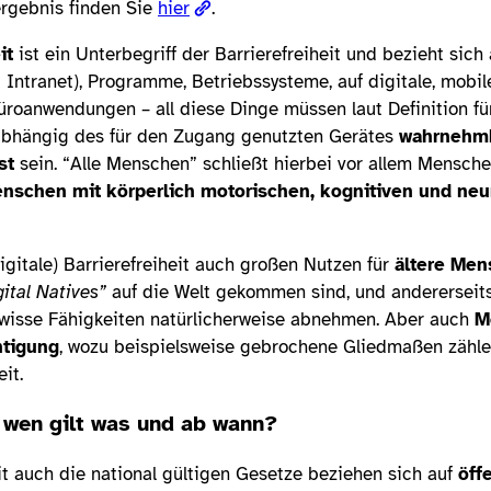
rgebnis finden Sie
hier
.
eit
ist ein Unterbegriff der Barrierefreiheit und bezieht sich
 Intranet), Programme, Betriebssysteme, auf digitale, mob
üroanwendungen – all diese Dinge müssen laut Definition fü
bhängig des für den Zugang genutzten Gerätes
wahrnehmb
st
sein. “Alle Menschen” schließt hierbei vor allem Mensch
nschen mit körperlich motorischen, kognitiven und neu
igitale) Barrierefreiheit auch großen Nutzen für
ältere Me
gital Natives”
auf die Welt gekommen sind, und andererseits
isse Fähigkeiten natürlicherweise abnehmen. Aber auch
M
htigung
, wozu beispielsweise gebrochene Gliedmaßen zählen
eit.
 wen gilt was und ab wann?
it auch die national gültigen Gesetze beziehen sich auf
öff