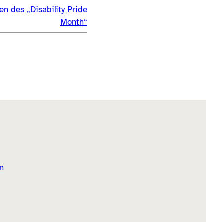
en des „Disability Pride
Month“
n