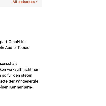
 part GmbH für
ln Audio: Tobias
ssenschaft
on verkauft nicht nur
 so für den steten
kette der Windenergie
 einen
Kennenlern-