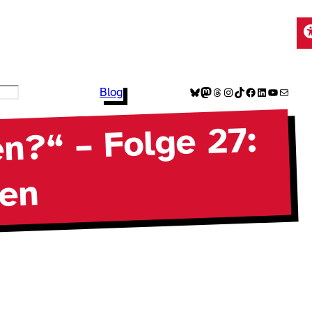
Bluesky
Mastodon
Threads
Instagram
TikTok
Facebook
LinkedIn
YouTube
E-Mail
Blog
n?“ – Folge 27:
nen