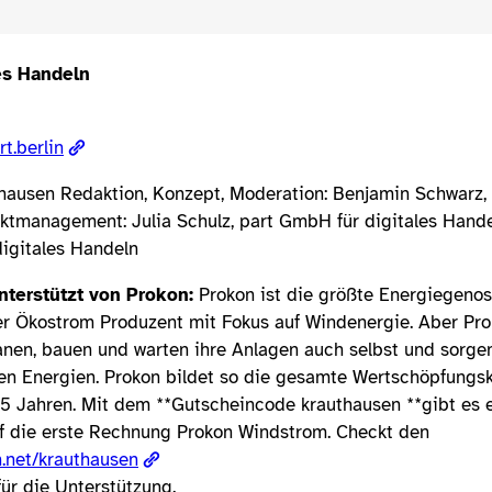
es Handeln
t.berlin
hausen Redaktion, Konzept, Moderation: Benjamin Schwarz,
ektmanagement: Julia Schulz, part GmbH für digitales Hande
digitales Handeln
nterstützt von Prokon:
Prokon ist die größte Energiegeno
er Ökostrom Produzent mit Fokus auf Windenergie. Aber Prok
anen, bauen und warten ihre Anlagen auch selbst und sorgen
en Energien. Prokon bildet so die gesamte Wertschöpfungs
25 Jahren. Mit dem **Gutscheincode krauthausen **gibt es
f die erste Rechnung Prokon Windstrom. Checkt den
n.net/krauthausen
ür die Unterstützung.