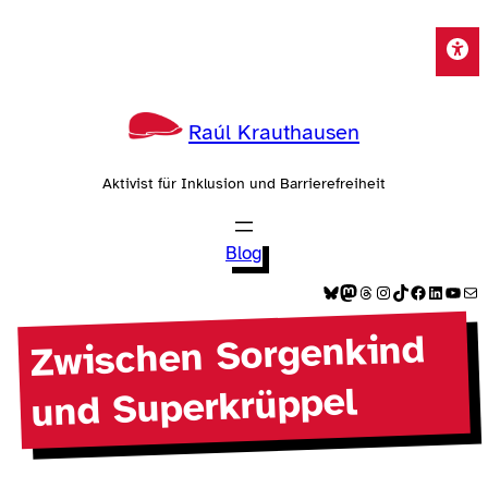
Zum
Inhalt
springen
Raúl Krauthausen
Aktivist für Inklusion und Barrierefreiheit
Blog
Bluesky
Mastodon
Threads
Instagram
TikTok
Facebook
LinkedIn
YouTube
E-Mail
Zwischen Sorgenkind
und Superkrüppel