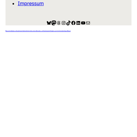
Impressum
Bluesky
Mastodon
Threads
Instagram
TikTok
Facebook
LinkedIn
YouTube
E-Mail
Manual für Inklusion in Deutschland: Barrierefreiheit leben ohne Alternative – mit Krauthausens Prinzipien auch für Schornsteinfeger Manuel