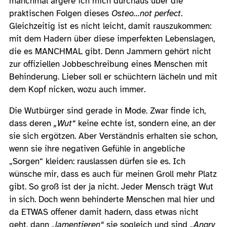
manchmal ärgere ich mich durchaus über die
praktischen Folgen dieses
Osteo…not perfect
.
Gleichzeitig ist es nicht leicht, damit rauszukommen:
mit dem Hadern über diese imperfekten Lebenslagen,
die es MANCHMAL gibt. Denn Jammern gehört nicht
zur offiziellen Jobbeschreibung eines Menschen mit
Behinderung. Lieber soll er schüchtern lächeln und mit
dem Kopf nicken, wozu auch immer.
Die Wutbürger sind gerade in Mode. Zwar finde ich,
dass deren
„Wut“
keine echte ist, sondern eine, an der
sie sich ergötzen. Aber Verständnis erhalten sie schon,
wenn sie ihre negativen Gefühle in angebliche
„Sorgen“ kleiden: rauslassen dürfen sie es. Ich
wünsche mir, dass es auch für meinen Groll mehr Platz
gibt. So groß ist der ja nicht. Jeder Mensch trägt Wut
in sich. Doch wenn behinderte Menschen mal hier und
da ETWAS offener damit hadern, dass etwas nicht
geht, dann
„lamentieren“
sie sogleich und sind
„Angry