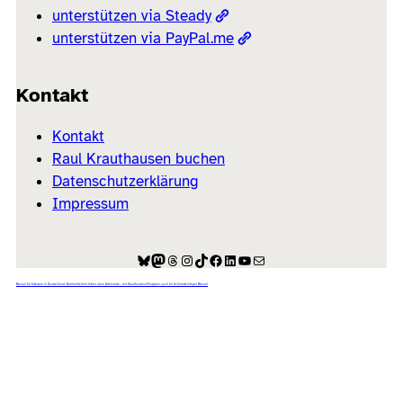
unterstützen via Steady
unterstützen via PayPal.me
Kontakt
Kontakt
Raul Krauthausen buchen
Datenschutzerklärung
Impressum
Bluesky
Mastodon
Threads
Instagram
TikTok
Facebook
LinkedIn
YouTube
E-Mail
Manual für Inklusion in Deutschland: Barrierefreiheit leben ohne Alternative – mit Krauthausens Prinzipien auch für Schornsteinfeger Manuel