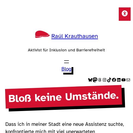
Zum
Inhalt
springen
Raúl Krauthausen
Aktivist für Inklusion und Barrierefreiheit
Blog
Bluesky
Mastodon
Threads
Instagram
TikTok
Facebook
LinkedIn
YouTube
E-Mail
Bloß keine Umstände.
Dass ich in meiner Stadt eine neue Assistenz suchte,
konfrontierte mich mit viel unerwarteten