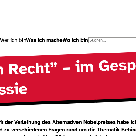
Wer ich bin
Was ich mache
Wo ich bin
S
u
c
in Recht” – im Ges
h
e
n
ssie
der Verleihung des Alternativen Nobelpreises habe ic
nd zu verschiedenen Fragen rund um die Thematik Behin