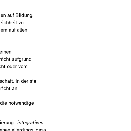
en auf Bildung.
eichheit zu
tem auf allen
einen
nicht aufgrund
cht oder vom
haft, in der sie
richt an
 die notwendige
lierung
”integratives
ehen allerdings, dass