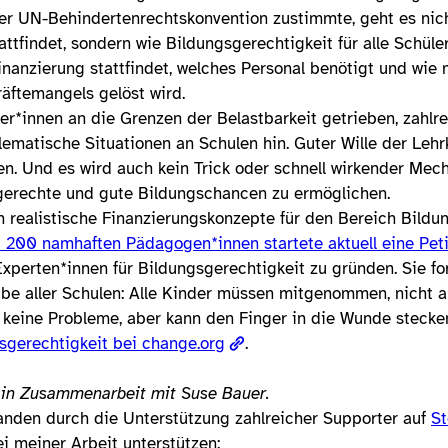
er UN-Behindertenrechtskonvention zustimmte, geht es nic
attfindet, sondern wie Bildungsgerechtigkeit für alle Schül
inanzierung stattfindet, welches Personal benötigt und wie 
äftemangels gelöst wird.
*innen an die Grenzen der Belastbarkeit getrieben, zahlre
ematische Situationen an Schulen hin. Guter Wille der Lehrk
n. Und es wird auch kein Trick oder schnell wirkender Mech
gerechte und gute Bildungschancen zu ermöglichen.
h realistische Finanzierungskonzepte für den Bereich Bildun
nd 200 namhaften Pädagogen*innen startete aktuell eine Peti
Experten*innen für Bildungsgerechtigkeit zu gründen. Sie f
gabe aller Schulen: Alle Kinder müssen mitgenommen, nicht 
st keine Probleme, aber kann den Finger in die Wunde stecke
gsgerechtigkeit bei change.org
.
d in Zusammenarbeit mit Suse Bauer.
nden durch die Unterstützung zahlreicher Supporter auf
S
i meiner Arbeit unterstützen: