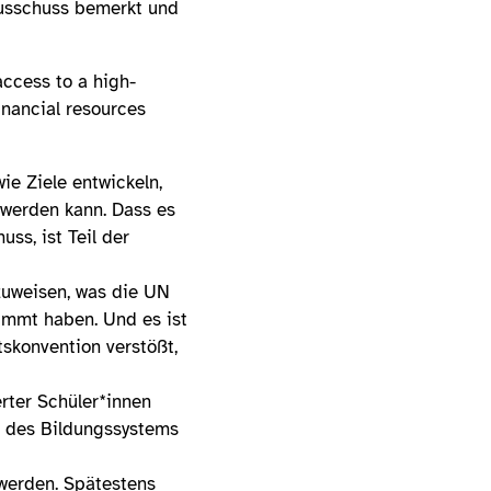
-Ausschuss bemerkt und
access to a high-
inancial resources
ie Ziele entwickeln,
 werden kann. Dass es
ss, ist Teil der
nzuweisen, was die UN
immt haben. Und es ist
tskonvention verstößt,
erter Schüler*innen
n des Bildungssystems
werden. Spätestens