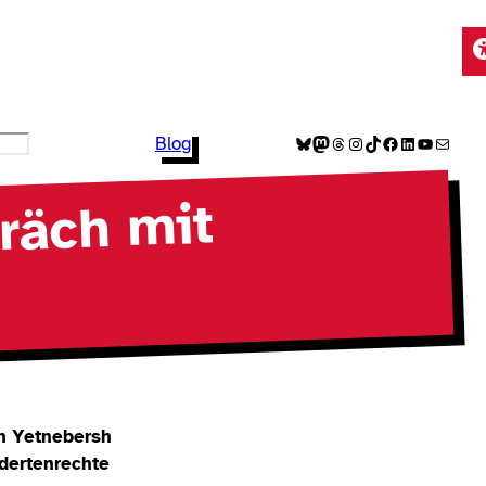
Bluesky
Mastodon
Threads
Instagram
TikTok
Facebook
LinkedIn
YouTube
E-Mail
Blog
präch mit
h Yetnebersh
dertenrechte