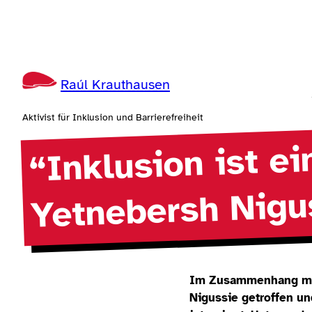
Zum
Inhalt
springen
Raúl Krauthausen
Aktivist für Inklusion und Barrierefreiheit
“Inklusion ist e
Yetnebersh Nigu
Im Zusammenhang mit 
Nigussie getroffen u