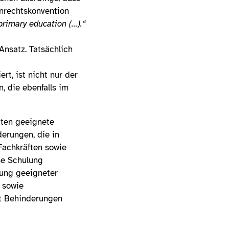
enrechtskonvention
 primary education (…).“
 Ansatz. Tatsächlich
rt, ist nicht nur der
, die ebenfalls im
aten geeignete
derungen, die in
Fachkräften sowie
se Schulung
dung geeigneter
 sowie
it Behinderungen