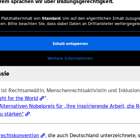
erem sprachen wir über Bildungsgerechtigkeit.
Platzhalterinhalt von
Standard
. Um auf den eigentlichen Inhalt zuzugre
en. Bitte beachten Sie, dass dabei Daten an Drittanbieter weitergege
Inhalt entsperren
Weitere Informationen
ssie
ist Rechtsanwältin, Menschenrechtsaktivistin und Inklusion
ght for the World
”.
Alternativen Nobelpreis für „ihre inspirierende Arbeit, die
u stärken“
.
echtskonvention
, die auch Deutschland unterzeichnete, 