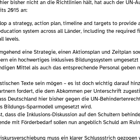
hier bisher nicht an die Richtlinien hält, hat auch der UN
its 2015 an:
p a strategy, action plan, timeline and targets to provide 
 education system across all Länder, including the required f
l levels.
mgehend eine Strategie, einen Aktionsplan und Zeitplan sow
dern ein hochwertiges inklusives Bildungssystem umgesetzt
ndigen Mittel als auch das entsprechende Personal geben mu
istischen Texte sein mögen – es ist doch wichtig darauf hi
artnern fordert, die dem Abkommen per Unterschrift zugest
 dass Deutschland hier bisher gegen die UN-Behindertenrech
ls Bildungs-Sparmodell umgesetzt wird.
st, dass die Inklusions-Diskussion auf den Schultern behind
ende mit Förderbedarf sollen nun angeblich Schuld am Rui
iskursverschiebung muss ein klarer Schlussstrich gezogen 