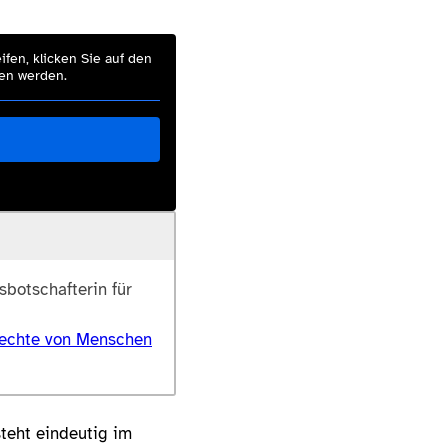
ifen, klicken Sie auf den
ben werden.
sbotschafterin für
 Rechte von Menschen
steht eindeutig im