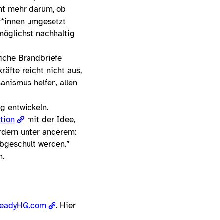
ht mehr darum, ob
er*innen umgesetzt
möglichst nachhaltig
iche Brandbriefe
räfte reicht nicht aus,
anismus helfen, allen
g entwickeln.
tion
mit der Idee,
ordern unter anderem:
abgeschult werden.”
n.
teadyHQ.com
. Hier