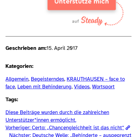
Geschrieben am:
15. April 2017
Kategorien:
Allgemein
, 
Begeisterndes
, 
KRAUTHAUSEN – face to
face
, 
Leben mit Behinderung
, 
Videos
, 
Wortsport
Tags:
Diese Beiträge wurden durch die zahlreichen
Unterstützer*innen ermöglicht.
Vorheriger:
Certo: „Chancengleichheit ist das nicht“
Nächster:
Deutsche Welle: „Behinderte – ausgegrenzt