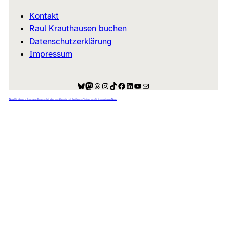
Kontakt
Raul Krauthausen buchen
Datenschutzerklärung
Impressum
Bluesky
Mastodon
Threads
Instagram
TikTok
Facebook
LinkedIn
YouTube
E-Mail
Manual für Inklusion in Deutschland: Barrierefreiheit leben ohne Alternative – mit Krauthausens Prinzipien auch für Schornsteinfeger Manuel