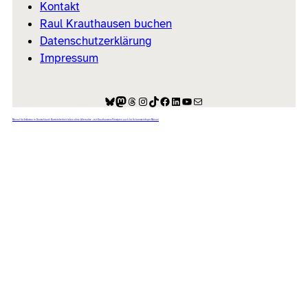
Kontakt
Raul Krauthausen buchen
Datenschutzerklärung
Impressum
Bluesky
Mastodon
Threads
Instagram
TikTok
Facebook
LinkedIn
YouTube
E-Mail
Manual für Inklusion in Deutschland: Barrierefreiheit leben ohne Alternative – mit Krauthausens Prinzipien auch für Schornsteinfeger Manuel