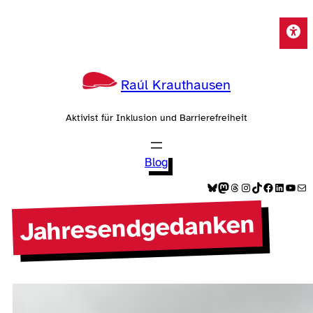
Zum
Inhalt
springen
Raúl Krauthausen
Aktivist für Inklusion und Barrierefreiheit
Blog
Bluesky
Mastodon
Threads
Instagram
TikTok
Facebook
LinkedIn
YouTube
E-Mail
Jahresendgedanken